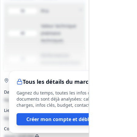
Prix
50
Valeur technique
(mémoire
40
technique)
Performances
10
environnementales
Visite de site
Obligatoire
Tous les détails du marché
Date(s)
Gagnez du temps, toutes les infos des
documents sont déjà analysées: cahier des
Non précisé
charges, infos clés, budget, contact, etc
Lieu
Non précisé
Créer mon compte et débloquer
Contact
Alexis LEJEUNE