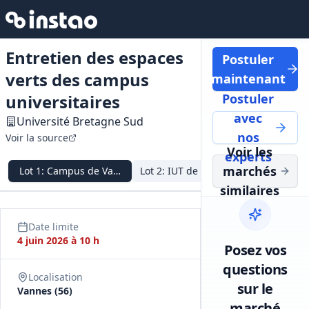
Entretien des espaces
Postuler
verts des campus
maintenant
universitaires
Postuler
avec
Université Bretagne Sud
nos
Voir la source
Voir les
experts
marchés
Lot
1
:
Campus de Vannes (hors IUT)
Lot
2
:
IUT de Vannes
Lot
3
:
Campus
similaires
Date limite
4 juin 2026 à 10 h
Posez vos
questions
Localisation
sur le
Vannes (56)
marché