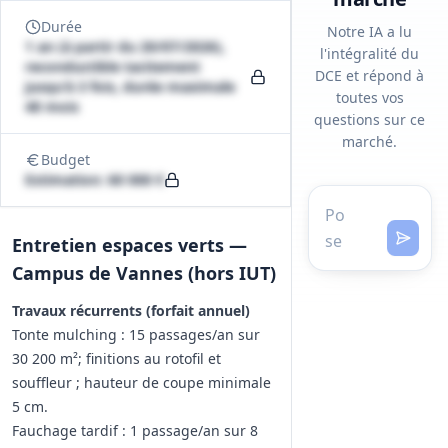
Durée
Notre IA a lu
1 an (à partir du 20/07/2026),
l'intégralité du
reconductible tacitement
DCE et répond à
jusqu'à 3 fois, durée maximale
toutes vos
48 mois
questions sur ce
marché.
Budget
Estimation: 60 000 €
Entretien espaces verts —
Campus de Vannes (hors IUT)
Travaux récurrents (forfait annuel)
Tonte mulching : 15 passages/an sur
30 200 m²; finitions au rotofil et
souffleur ; hauteur de coupe minimale
5 cm.
Fauchage tardif : 1 passage/an sur 8