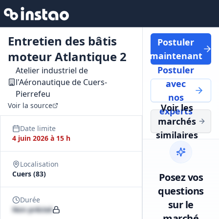
Entretien des bâtis
Postuler
moteur Atlantique 2
maintenant
Postuler
Atelier industriel de
l'Aéronautique de Cuers-
avec
Pierrefeu
nos
Voir la source
Voir les
experts
marchés
Date limite
similaires
4 juin 2026 à 15 h
Localisation
Cuers (83)
Posez vos
questions
Durée
sur le
Non précisé
marché