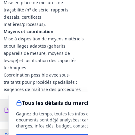
Mise en place de mesures de
traçabilité (n° de série, rapports
d'essais, certificats
matières/processus).
Moyens et coordination
Mise à disposition de moyens matériels
et outillages adaptés (gabarits,
appareils de mesure, moyens de
levage) et justification des capacités
techniques.
Coordination possible avec sous-
traitants pour procédés spécialisés ;
exigences de maîtrise des procédures
et preuves de capacité.
Tous les détails du marché
Documentation et livrables
Documents du
2
Rapports d'intervention détaillés
fichiers
DCE
Gagnez du temps, toutes les infos des
incluant liste des opérations, résultats
documents sont déjà analysées: cahier des
des contrôles, certificats matériaux /
charges, infos clés, budget, contact, etc
procédés et fiches de non-conformité si