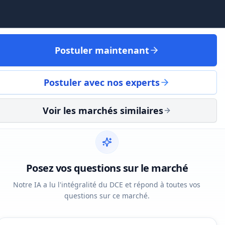
Postuler maintenant
Postuler avec nos experts
Voir les marchés similaires
Posez vos questions sur le marché
Notre IA a lu l'intégralité du DCE et répond à toutes vos
questions sur ce marché.