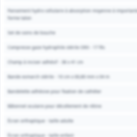
Pansement hydro cellulaire à absorption moyenne à important
forme talon
Set de soins de bouche
Compresse gaze hydrophile stérile ORX - 17 fils
Champ à inciser adhésif - 38 x 41 cm
Bande esmarch stérile - 10 cm x 00,80 mm x 04 m
Bandelette adhésive pour fixation de cathéter
Bâtonnet oculaire pour décollement de rétine
Écran orthoptique - taille adulte
Écran orthoptique - taille enfant