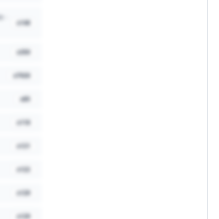
e -
x
148
x
350
x
7920
x
85
x
118
x
121
x
122
x
129
x
129