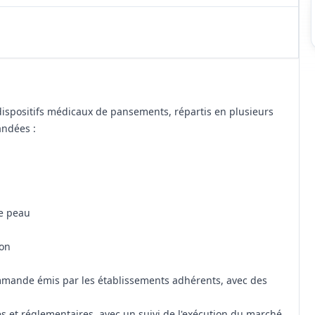
dispositifs médicaux de pansements, répartis en plusieurs
andées :
de peau
ion
ommande émis par les établissements adhérents, avec des
s et réglementaires, avec un suivi de l'exécution du marché