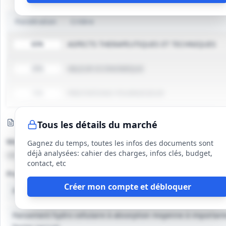
Pondération
Critère
ASPECTS THERAPEUTIQUES ET TECHNIQUES
60%
VALEUR ECONOMIQUE
30%
PRESTATIONS FOURNISSEUR
10%
Échantillons
Requis
Tous les détails du marché
Modalités de livraison
Gagnez du temps, toutes les infos des documents sont
déjà analysées: cahier des charges, infos clés, budget,
Les échantillons doivent être remis selon les conditions spécifié
contact, etc
Produits à fournir
Créer mon compte et débloquer
Pansement hydro cellulaire à absorption moyenne à important
Pansement hydro cellulaire à absorption moyenne à important