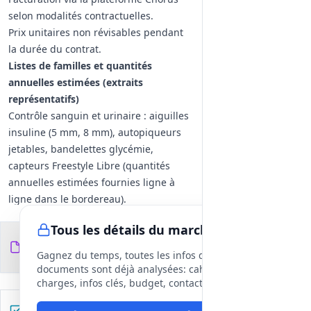
selon modalités contractuelles.
Prix unitaires non révisables pendant
la durée du contrat.
Listes de familles et quantités
annuelles estimées (extraits
représentatifs)
Contrôle sanguin et urinaire : aiguilles
insuline (5 mm, 8 mm), autopiqueurs
jetables, bandelettes glycémie,
capteurs Freestyle Libre (quantités
annuelles estimées fournies ligne à
ligne dans le bordereau).
Aspiration : sondes d'aspiration
Tous les détails du marché
buccale/trachéale, poches pour
Documents du
7
aspirateur.
fichiers
DCE
Gagnez du temps, toutes les infos des
Sondes/poches/étuis : sondes de Foley
documents sont déjà analysées: cahier des
silicone (CH14, CH16, CH18), poches
charges, infos clés, budget, contact, etc
urine 2L stériles.