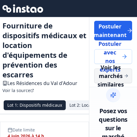
Fourniture de
Postuler
dispositifs médicaux et
maintenant
location
Postuler
avec
d'équipements de
nos
prévention des
Voir les
experts
escarres
marchés
Les Résidences du Val d'Adour
similaires
Voir la source
Lot
1
:
Dispositifs médicaux
Lot
2
:
Location matériel préventi
Posez vos
questions
sur le
Date limite
marché
4 juin 2026 à 14 h