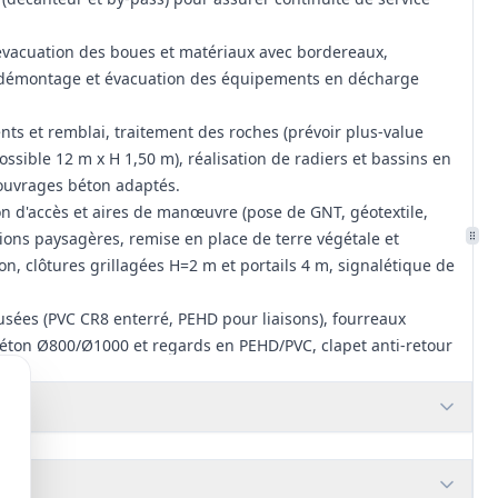
évacuation des boues et matériaux avec bordereaux,
s, démontage et évacuation des équipements en décharge
ts et remblai, traitement des roches (prévoir plus‑value
sible 12 m x H 1,50 m), réalisation de radiers et bassins en
 ouvrages béton adaptés.
on d'accès et aires de manœuvre (pose de GNT, géotextile,
itions paysagères, remise en place de terre végétale et
n, clôtures grillagées H=2 m et portails 4 m, signalétique de
usées (PVC CR8 enterré, PEHD pour liaisons), fourreaux
ton Ø800/Ø1000 et regards en PEHD/PVC, clapet anti‑retour
entation station et fourreaux électriques.
andé), bac/panier d'égouttage, dessablage, dispositifs de
spositifs de by‑pass, canal de comptage en entrée
rtie (regard Ø1000 mm avec chute ≥25 cm).
uvre d'une filière compacte (filtre à culture fixée / filtre