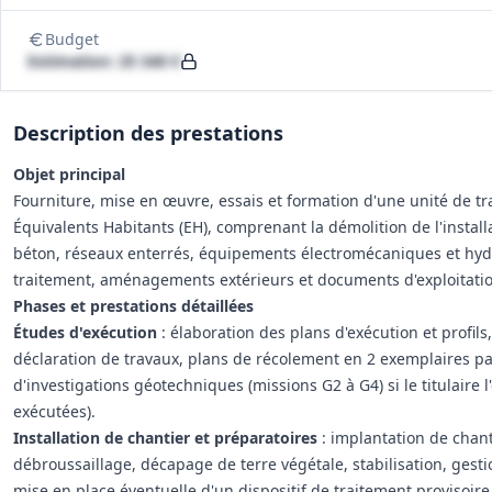
Budget
Estimation: 25 340 €
Description des prestations
Objet principal
Fourniture, mise en œuvre, essais et formation d'une unité de t
Équivalents Habitants (EH), comprenant la démolition de l'install
béton, réseaux enterrés, équipements électromécaniques et hydr
traitement, aménagements extérieurs et documents d'exploitatio
Phases et prestations détaillées
Études d'exécution
: élaboration des plans d'exécution et profils
déclaration de travaux, plans de récolement en 2 exemplaires p
d'investigations géotechniques (missions G2 à G4) si le titulaire 
exécutées).
Installation de chantier et préparatoires
: implantation de chant
débroussaillage, décapage de terre végétale, stabilisation, gesti
mise en place éventuelle d'un dispositif de traitement provisoire