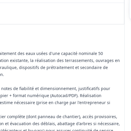
raitement des eaux usées d'une capacité nominale 50
ation existante, la réalisation des terrassements, ouvrages en
aulique, dispositifs de prétraitement et secondaire de
n.
, notes de fiabilité et dimensionnement, justificatifs pour
apier + format numérique (Autocad/PDF). Réalisation
l'estime nécessaire (prise en charge par l'entrepreneur si
ier complète (dont panneau de chantier), accès provisoires,
on et évacuation des déblais, abattage d'arbres si nécessaire,
 (décanteur et by‑pass) pour assurer continuité de service