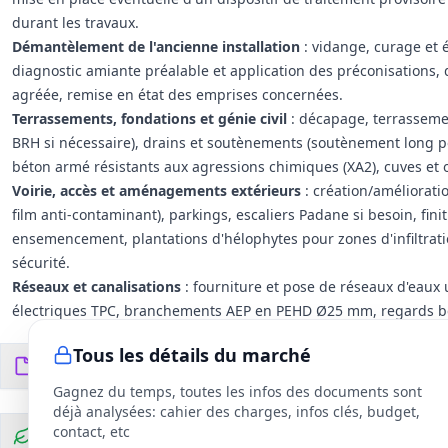
durant les travaux.
Démantèlement de l'ancienne installation
: vidange, curage et 
diagnostic amiante préalable et application des préconisation
agréée, remise en état des emprises concernées.
Terrassements, fondations et génie civil
: décapage, terrassemen
BRH si nécessaire), drains et soutènements (soutènement long pos
béton armé résistants aux agressions chimiques (XA2), cuves et
Voirie, accès et aménagements extérieurs
: création/améliorati
film anti‑contaminant), parkings, escaliers Padane si besoin, fin
ensemencement, plantations d'hélophytes pour zones d'infiltratio
sécurité.
Réseaux et canalisations
: fourniture et pose de réseaux d'eaux 
électriques TPC, branchements AEP en PEHD Ø25 mm, regards bé
au rejet, by‑pass et canalisations de transfert, conduite AEP alim
Tous les détails du marché
Prétraitement
: dégrillage manuel inox (entrefer ~30 mm recomm
Documents du DCE
23
fichiers
stockage des déchets de prétraitement, déversoirs d'orage et di
Gagnez du temps, toutes les infos des documents sont
(préconisation Venturi ISMA I) et ouvrage de prélèvement en so
déjà analysées: cahier des charges, infos clés, budget,
Filière compacte — traitement principal
: fourniture et mise en œ
contact, etc
Clauses environnementales