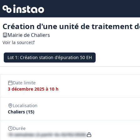
Création d'une unité de traitement 
Mairie de Chaliers
Voir la source
Lot
1
:
Création station d'épuration 50 EH
Date limite
3 décembre 2025 à 10 h
Localisation
Chaliers (15)
Durée
10 semaines (à partir du 02/02/2026)