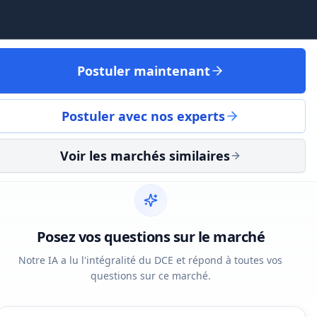
Postuler maintenant
Postuler avec nos experts
Voir les marchés similaires
Posez vos questions sur le marché
Notre IA a lu l'intégralité du DCE et répond à toutes vos
questions sur ce marché.