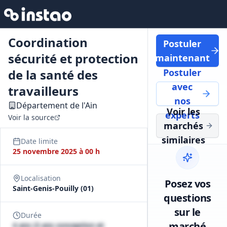
Coordination
Postuler
sécurité et protection
maintenant
de la santé des
Postuler
avec
travailleurs
nos
Département de l'Ain
Voir les
experts
Voir la source
marchés
similaires
Date limite
25 novembre 2025 à 00 h
Localisation
Posez vos
Saint-Genis-Pouilly (01)
questions
sur le
Durée
marché
4 ans (3 ans conception et