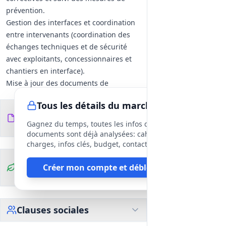
prévention.
Gestion des interfaces et coordination
entre intervenants (coordination des
échanges techniques et de sécurité
avec exploitants, concessionnaires et
chantiers en interface).
Mise à jour des documents de
coordination et réglementaires au fur
Tous les détails du marché
et à mesure de l'avancement des
Documents du
13
études et des travaux.
fichiers
DCE
Gagnez du temps, toutes les infos des
Contraintes opérationnelles
documents sont déjà analysées: cahier des
Tenue et mise à disposition des
charges, infos clés, budget, contact, etc
livrables exigés (rapports d'analyse des
Clauses
Créer mon compte et débloquer
risques, PGCSPS/PGC, DIUO,
environnementales
registres‑journaux, comptes rendus de
réunions).
Application des prescriptions
Clauses sociales
réglementaires relatives à la