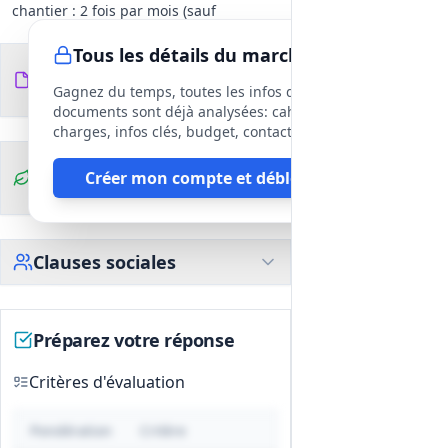
chantier : 2 fois par mois (sauf
indications particulières au bon de
Tous les détails du marché
commande). Visites d'usine/carrière :
Documents du
11
minimum 1 par mois si applicable.
fichiers
DCE
Gagnez du temps, toutes les infos des
Droit d'accès permanent aux chantiers
documents sont déjà analysées: cahier des
et de communication des documents
charges, infos clés, budget, contact, etc
utiles ; pouvoir d'alerte et saisine du
Clauses
Créer mon compte et débloquer
maître d'ouvrage pour tout différend.
environnementales
Modalités tarifaires : facturation par
prix unitaires inscrits au BPU ; les bons
de commande fixent les quantités et
Clauses sociales
montants à partir du BPU/DE.
Préparez votre réponse
Critères d'évaluation
Pondération
Critère