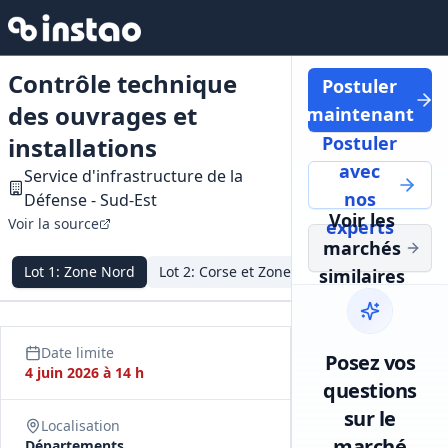
Contrôle technique
Postuler
des ouvrages et
maintenant
installations
Postuler
avec
Service d'infrastructure de la
nos
Défense - Sud‑Est
Voir les
Voir la source
experts
marchés
Lot
1
:
Zone Nord
Lot
2
:
Corse et Zone Sud
similaires
Date limite
Posez vos
4 juin 2026 à 14 h
questions
sur le
Localisation
marché
Départements