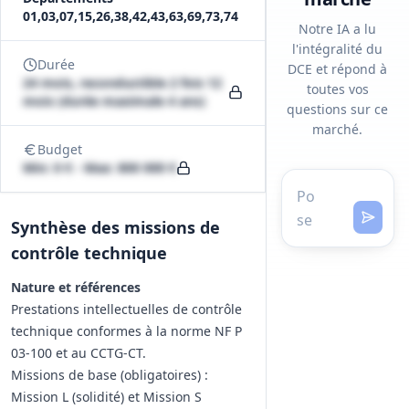
01,03,07,15,26,38,42,43,63,69,73,74
Notre IA a lu
l'intégralité du
Durée
DCE et répond à
24 mois, reconductible 2 fois 12
toutes vos
mois (durée maximale 4 ans)
questions sur ce
marché.
Budget
Min: 0 € - Max: 800 000 €
Synthèse des missions de
contrôle technique
Nature et références
Prestations intellectuelles de contrôle
technique conformes à la norme NF P
03‑100 et au CCTG‑CT.
Missions de base (obligatoires) :
Mission L (solidité) et Mission S