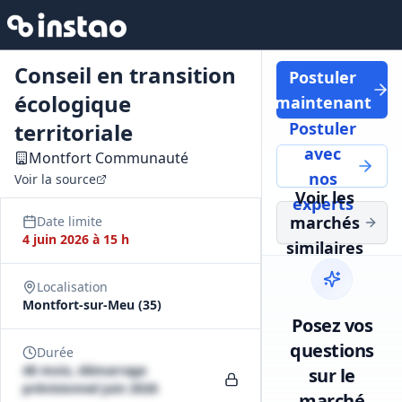
Conseil en transition
Postuler
écologique
maintenant
territoriale
Postuler
avec
Montfort Communauté
nos
Voir la source
Voir les
experts
marchés
Date limite
4 juin 2026 à 15 h
similaires
Localisation
Montfort-sur-Meu (35)
Posez vos
questions
Durée
48 mois, démarrage
sur le
prévisionnel juin 2026
marché