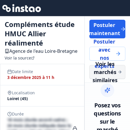
Compléments étude
Postuler
HMUC Allier
maintenant
réalimenté
Postuler
avec
Agence de l'eau Loire-Bretagne
nos
Voir la source
Voir les
experts
marchés
Date limite
3 décembre 2025 à 11 h
similaires
Localisation
Loiret (45)
Posez vos
questions
Durée
18 mois (durée accord-cadre) ;
sur le
24 mois (durée indiquée dans le
marché