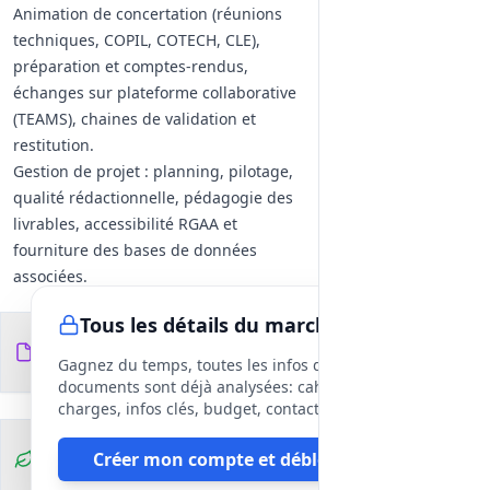
Animation de concertation (réunions
techniques, COPIL, COTECH, CLE),
préparation et comptes-rendus,
échanges sur plateforme collaborative
(TEAMS), chaines de validation et
restitution.
Gestion de projet : planning, pilotage,
qualité rédactionnelle, pédagogie des
livrables, accessibilité RGAA et
fourniture des bases de données
associées.
Exigences méthodologiques
Tous les détails du marché
transverses
Documents du
8
Harmonisation des méthodes
fichiers
DCE
Gagnez du temps, toutes les infos des
hydrologiques avec les travaux
documents sont déjà analysées: cahier des
connexes, utilisation et consolidation
charges, infos clés, budget, contact, etc
des données historiques et stations,
Clauses
Créer mon compte et débloquer
intégration des éléments
environnementales
climatologiques et milieux, justification