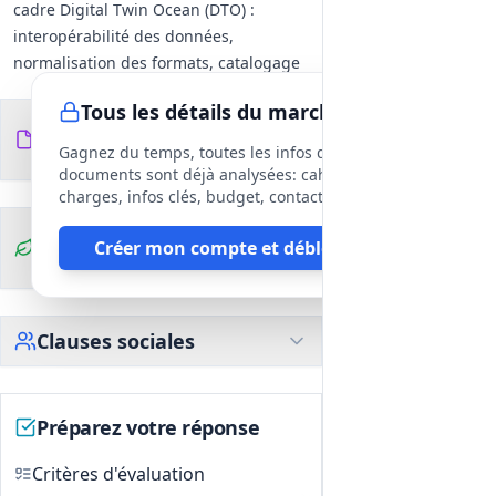
cadre Digital Twin Ocean (DTO) :
interopérabilité des données,
normalisation des formats, catalogage
des produits dérivés.
Tous les détails du marché
Hébergement opérationnel et
Documents du
8
maintenance technique pendant la
fichiers
DCE
Gagnez du temps, toutes les infos des
durée de l'action (infrastructures,
documents sont déjà analysées: cahier des
sauvegarde, supervision, mises à jour).
charges, infos clés, budget, contact, etc
Validation opérationnelle et assurance
Clauses
Créer mon compte et débloquer
qualité
environnementales
Réaliser campagnes de tests,
validation fonctionnelle et tests
d'usage pour démontrer maturité
Clauses sociales
technologique et conformités aux
standards opérationnels reconnus.
Définir jalons et livrables mesurables
Préparez votre réponse
alignés sur indicateurs de
performance.
Critères d'évaluation
Renforcement des capacités et