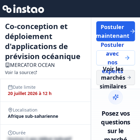
Co-conception et
Postuler
déploiement
maintenant
d'applications de
Postuler
avec
prévision océanique
nos
MERCATOR OCEAN
Voir les
experts
Voir la source
marchés
similaires
Date limite
20 juillet 2026 à 12 h
Localisation
Posez vos
Afrique sub-saharienne
questions
sur le
Durée
marché
Environ 3 ans (début indicatif