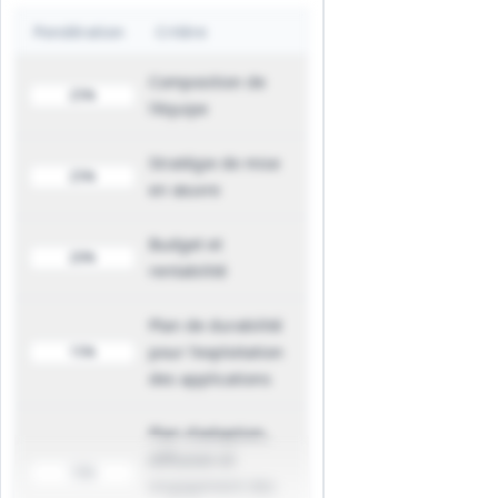
transfert de connaissances
Pondération
Critère
Conception et mise en œuvre de
programmes de formation régionaux
Composition de
25%
et locaux, soutien à l'adoption par les
l'équipe
utilisateurs finaux, production de
matériel pédagogique et séances de
Stratégie de mise
25%
formation pratiques.
en œuvre
Organisation d'activités de
capitalisation et d'échanges techniques
Budget et
visant à assurer l'appropriation locale
20%
rentabilité
et la continuité post-action.
Engagement des utilisateurs et
Plan de durabilité
communication
pour l'exploitation
15%
Activités d'engagement des parties
des applications
prenantes : identification des
utilisateurs clés, ateliers participatifs,
Plan d'adoption,
démonstrations d'outils, campagnes de
diffusion et
diffusion des résultats et stratégies
15%
engagement des