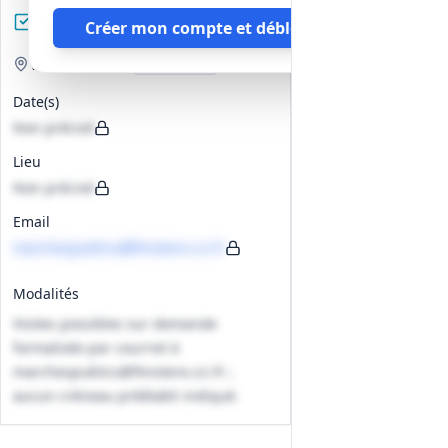
financières.
Préparez votre réponse
Créer mon compte et débloquer
Visite de site
Optionnelle
Date(s)
Non précisé
Lieu
Non précisé
Email
marchespublics@finistere.cci.fr
Modalités
Visites possibles sur demande
formalisée par courriel à
marchespublics@finistere.cci.fr ;
aucun créneau préétabli indiqué.