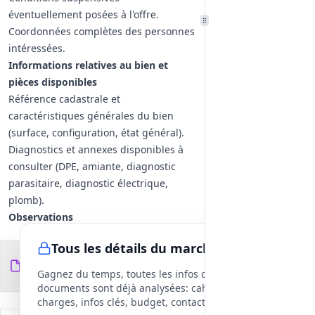
éventuellement posées à l'offre.
Coordonnées complètes des personnes
intéressées.
Informations relatives au bien et
pièces disponibles
Référence cadastrale et
caractéristiques générales du bien
(surface, configuration, état général).
Diagnostics et annexes disponibles à
consulter (DPE, amiante, diagnostic
parasitaire, diagnostic électrique,
plomb).
Observations
Il s'agit d'un processus de cession et
Tous les détails du marché
non d'une prestation de travaux ou
Documents du
3
d'une fourniture de services
fichiers
DCE
Gagnez du temps, toutes les infos des
opérationnels. Les réponses doivent
documents sont déjà analysées: cahier des
être essentiellement commerciales et
charges, infos clés, budget, contact, etc