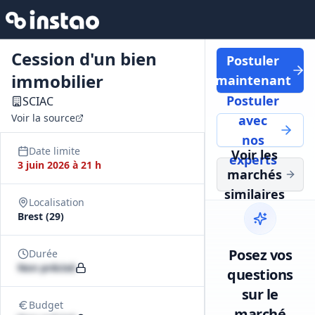
Cession d'un bien
Postuler
immobilier
maintenant
Postuler
SCIAC
Voir la source
avec
nos
Date limite
Voir les
experts
3 juin 2026 à 21 h
marchés
similaires
Localisation
Brest (29)
Posez vos
Durée
Non précisé
questions
sur le
Budget
marché