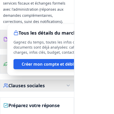
services fiscaux et échanges formels
avec l'administration (réponses aux
demandes complémentaires,
corrections, suivi des notifications).
Suivi jusqu'à l'issue définitive de
Tous les détails du marché
chaque dossier et proposition d'actions
Documents du
10
amiables ou contentieuses si
fichiers
DCE
Gagnez du temps, toutes les infos des
nécessaire (échanges, relances,
documents sont déjà analysées: cahier des
assistance en cas de contestation).
charges, infos clés, budget, contact, etc
Livrables et reporting
Clauses
Créer mon compte et débloquer
Rapports techniques et financiers pour
environnementales
chaque tranche d'opérations.
Tableaux de bord trimestriels de suivi
(état d'avancement, pièces
Clauses sociales
manquantes, échéances fiscales,
résultats obtenus).
Rapport de retour d'expérience (REX)
Préparez votre réponse
annuel et documents justificatifs à
produire pour encaissement des