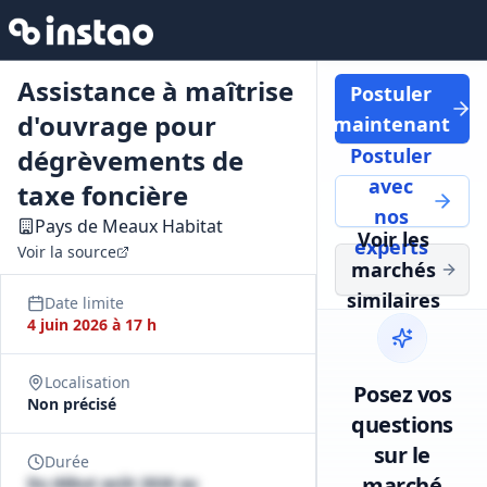
Assistance à maîtrise
Postuler
d'ouvrage pour
maintenant
dégrèvements de
Postuler
avec
taxe foncière
nos
Pays de Meaux Habitat
Voir les
experts
Voir la source
marchés
similaires
Date limite
4 juin 2026 à 17 h
Localisation
Posez vos
Non précisé
questions
sur le
Durée
marché
Du début août 2026 au