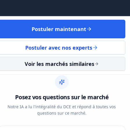
Postuler maintenant
Postuler avec nos experts
Voir les marchés similaires
Posez vos questions sur le marché
Notre IA a lu l'intégralité du DCE et répond à toutes vos
questions sur ce marché.