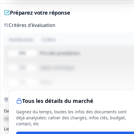
Préparez votre réponse
Critères d'évaluation
Pondération
Critère
Prix des prestations
65%
Valeur technique
25%
Délais
10%
Visite de site
Obligatoire
Tous les détails du marché
Date(s)
Gagnez du temps, toutes les infos des documents sont
déjà analysées: cahier des charges, infos clés, budget,
Mardi 30 septembre à 10h
contact, etc
Lieu