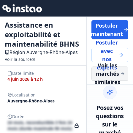
Assistance en
Postuler
exploitabilité et
maintenant
maintenabilité BHNS
Postuler
avec
Région Auvergne-Rhône-Alpes
nos
Voir la source
Voir les
experts
marchés
Date limite
4 juin 2026 à 12 h
similaires
Localisation
Auvergne-Rhône-Alpes
Posez vos
questions
Durée
24 mois, reconductible 3 fois 24
sur le
mois (durée maximale 96 mois)
marché