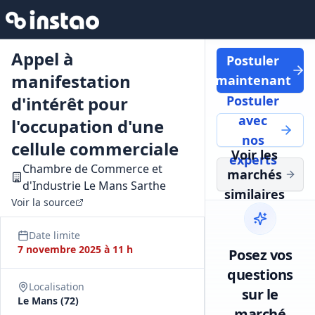
Appel à
Postuler
manifestation
maintenant
d'intérêt pour
Postuler
avec
l'occupation d'une
nos
cellule commerciale
Voir les
experts
Chambre de Commerce et
marchés
d'Industrie Le Mans Sarthe
similaires
Voir la source
Date limite
7 novembre 2025 à 11 h
Posez vos
questions
Localisation
sur le
Le Mans (72)
marché