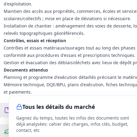
d'exploitation.
Maintien des accès aux propriétés, commerces, écoles et services
scolaires/collectifs ; mise en place de déviations si nécessaire.
Installation de chantier : aménagement des voies de desserte, l
relevés topographiques géoréférencés.
Contrôles, essais et réception
Contrôles et essais matériaux/ouvrages tout au long des phases ;
conformité aux procédures d'essais et prescriptions techniques.
Gestion et évacuation des déblais/déchets avec lieux de dépôt p
Documents attendus
Planning et programme d'exécution détaillés précisant le matériel
Mémoire technique, DQE/BPU, plans d'exécution, fiches technique
et paiements.
Tous les détails du marché
Documents du DCE
100
fichiers
Gagnez du temps, toutes les infos des documents sont
déjà analysées: cahier des charges, infos clés, budget,
contact, etc
Clauses environnementales