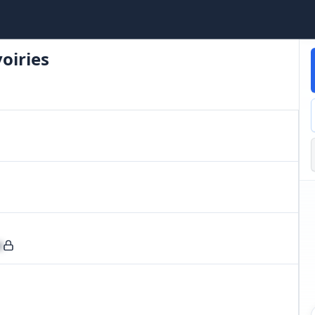
oiries
)