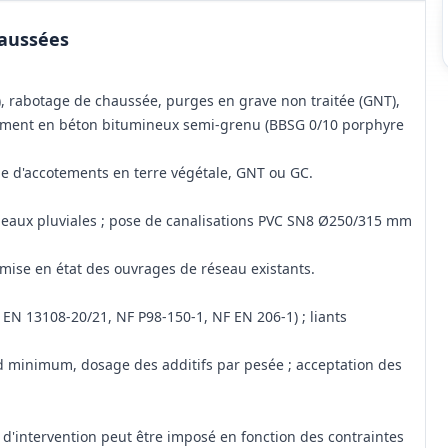
aussées
, rabotage de chaussée, purges en grave non traitée (GNT),
ulement en béton bitumineux semi-grenu (BBSG 0/10 porphyre
age d'accotements en terre végétale, GNT ou GC.
x eaux pluviales ; pose de canalisations PVC SN8 Ø250/315 mm
emise en état des ouvrages de réseau existants.
EN 13108‑20/21, NF P98‑150‑1, NF EN 206‑1) ; liants
ud minimum, dosage des additifs par pesée ; acceptation des
e d'intervention peut être imposé en fonction des contraintes