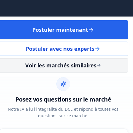
Postuler maintenant
Postuler avec nos experts
Voir les marchés similaires
Posez vos questions sur le marché
Notre IA a lu l'intégralité du DCE et répond à toutes vos
questions sur ce marché.