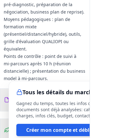
pré‑diagnostic, préparation de la
négociation, business plan de reprise).
Moyens pédagogiques : plan de
formation mixte
(présentiel/distanciel/hybride), outils,
grille d'évaluation QUALIOPI ou
équivalent.
Points de contrôle : point de suivi à
mi‑parcours après 10 h (réunion
distancielle) ; présentation du business
model à mi‑parcours.
Livrables : livret pédagogique, grille
Tous les détails du marché
d'évaluation/outil QUALIOPI, bilan de
Documents du
13
synthèse individuel (business model &
fichiers
DCE
Gagnez du temps, toutes les infos des
business plan), feuille d'émargement.
documents sont déjà analysées: cahier des
Contraintes techniques : plateforme
charges, infos clés, budget, contact, etc
distancielle sécurisée conforme au
Clauses
Créer mon compte et débloquer
RGPD ; transmission numérique des
environnementales
documents.