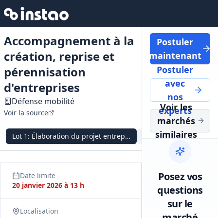
Accompagnement à la
Postuler
création, reprise et
maintenant
pérennisation
Postuler
avec
d'entreprises
nos
Défense mobilité
Voir les
experts
Voir la source
marchés
similaires
Lot
1
:
Élaboration du projet entrepreneurial
Lot
2
:
Lancement, pérenn
Posez vos
Date limite
20 janvier 2026 à 13 h
questions
sur le
Localisation
marché