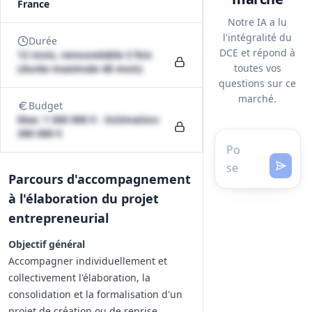
France
Notre IA a lu
l'intégralité du
Durée
DCE et répond à
12 mois, renouvelable 3 fois
toutes vos
(durée maximale 48 mois)
questions sur ce
marché.
Budget
Max: 1 560 000 € - Estimation:
390 000 €
Parcours d'accompagnement
à l'élaboration du projet
entrepreneurial
Objectif général
Accompagner individuellement et
collectivement l'élaboration, la
consolidation et la formalisation d'un
projet de création ou de reprise